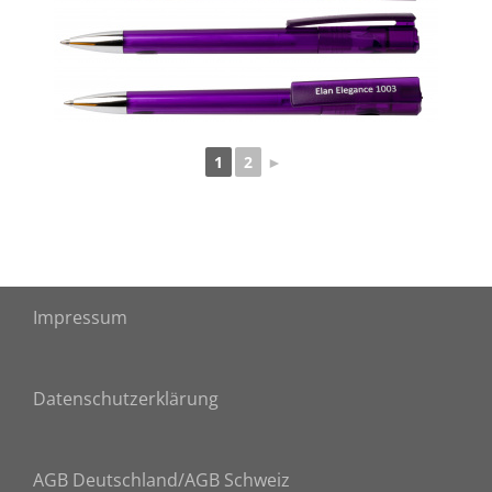
1
2
►
Impressum
Datenschutzerklärung
AGB Deutschland
/AGB Schweiz