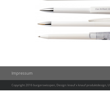
Impressum
Copyright 2016 burgerswisspen, Design: knauf x knauf produktdesign, 