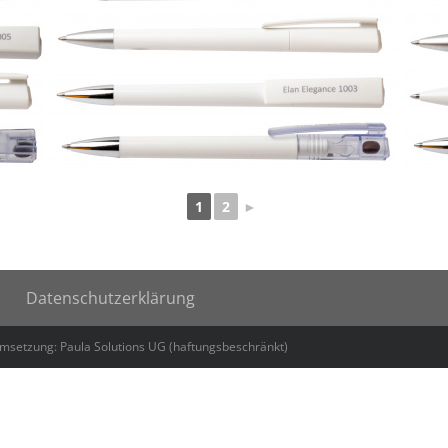
1
2
►
Datenschutzerklärung
Umsetzung: Paula Solutions UG (haftungsbeschränkt)