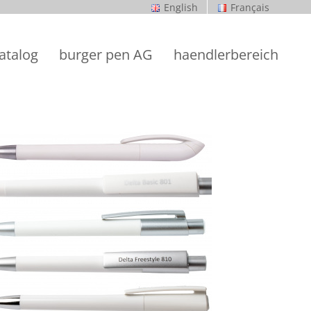
English
Français
atalog
burger pen AG
haendlerbereich