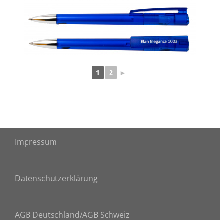
1
2
►
Impressum
Datenschutzerklärung
AGB Deutschland
/AGB Schweiz