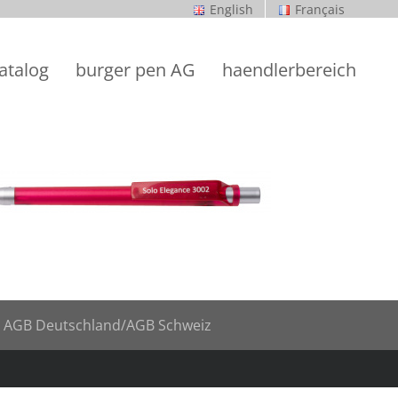
English
Français
atalog
burger pen AG
haendlerbereich
AGB Deutschland
/AGB Schweiz