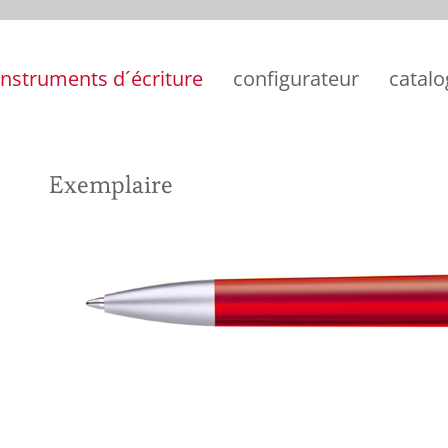
instruments d´écriture
configurateur
catal
Exemplaire