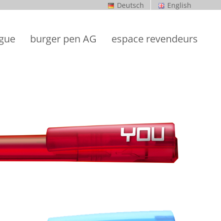
Deutsch
English
ogue
burger pen AG
espace revendeurs